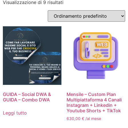
Visualizzazione di 9 risultati
GUIDA – Social DWA &
Mensile – Custom Plan
GUIDA – Combo DWA
Multipiattaforma 4 Canali
Instagram + Linkedin +
Youtube Shorts + TikTok
Leggi tutto
630,00
€
/al mese